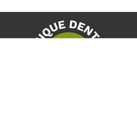
Nos coordonnées
50, rue Dunkin, Bur. 103
Drummondville QC J2B 8B1
T :
819 477-3313