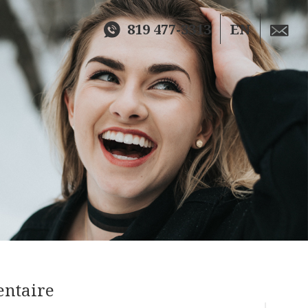
819 477-3313
EN
entaire