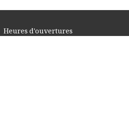
Heures d'ouvertures
Lundi : 8h30 à 19h
Mardi : 8h30 à 17h30
Mercredi : 8h30 à 19h
Jeudi : 8h30 à 17h30
Vendredi : Fermé
Samedi : Fermé
Dimanche : Fermé
uvemondentiste.com