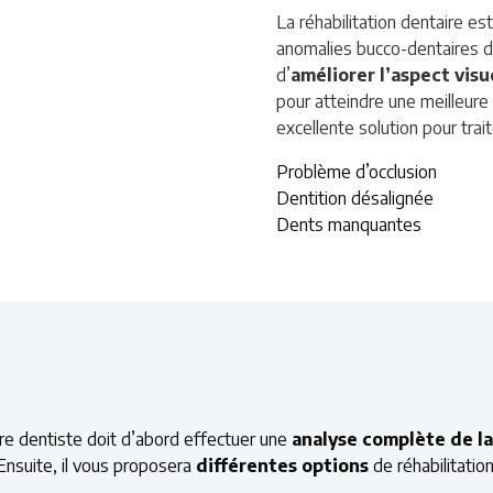
La réhabilitation dentaire es
anomalies bucco-dentaires du 
d’
améliorer l’aspect visu
pour atteindre une meilleure 
excellente solution pour tra
Problème d’occlusion
Dentition désalignée
Dents manquantes
Douleurs maxillo-faciales
Troubles masticatoires ou d’
Résorption des bases osse
otre dentiste doit d’abord effectuer une
analyse complète de la
nsuite, il vous proposera
différentes options
de réhabilitatio