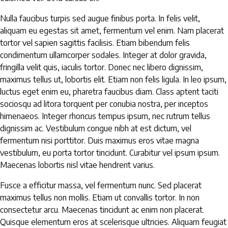
Nulla faucibus turpis sed augue finibus porta. In felis velit,
aliquam eu egestas sit amet, fermentum vel enim. Nam placerat
tortor vel sapien sagittis facilisis. Etiam bibendum felis
condimentum ullamcorper sodales. Integer at dolor gravida,
fringilla velit quis, iaculis tortor. Donec nec libero dignissim,
maximus tellus ut, lobortis elit. Etiam non felis ligula. In leo ipsum,
luctus eget enim eu, pharetra faucibus diam. Class aptent taciti
sociosqu ad litora torquent per conubia nostra, per inceptos
himenaeos. Integer rhoncus tempus ipsum, nec rutrum tellus
dignissim ac. Vestibulum congue nibh at est dictum, vel
fermentum nisi porttitor. Duis maximus eros vitae magna
vestibulum, eu porta tortor tincidunt. Curabitur vel ipsum ipsum.
Maecenas lobortis nisl vitae hendrerit varius.
Fusce a efficitur massa, vel fermentum nunc. Sed placerat
maximus tellus non mollis. Etiam ut convallis tortor. In non
consectetur arcu. Maecenas tincidunt ac enim non placerat.
Quisque elementum eros at scelerisque ultricies. Aliquam feugiat