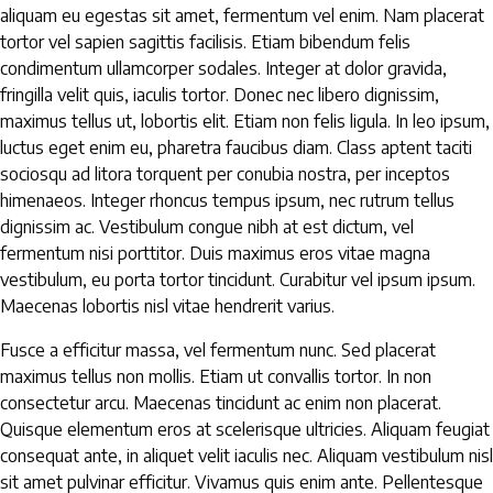
aliquam eu egestas sit amet, fermentum vel enim. Nam placerat
tortor vel sapien sagittis facilisis. Etiam bibendum felis
condimentum ullamcorper sodales. Integer at dolor gravida,
fringilla velit quis, iaculis tortor. Donec nec libero dignissim,
maximus tellus ut, lobortis elit. Etiam non felis ligula. In leo ipsum,
luctus eget enim eu, pharetra faucibus diam. Class aptent taciti
sociosqu ad litora torquent per conubia nostra, per inceptos
himenaeos. Integer rhoncus tempus ipsum, nec rutrum tellus
dignissim ac. Vestibulum congue nibh at est dictum, vel
fermentum nisi porttitor. Duis maximus eros vitae magna
vestibulum, eu porta tortor tincidunt. Curabitur vel ipsum ipsum.
Maecenas lobortis nisl vitae hendrerit varius.
Fusce a efficitur massa, vel fermentum nunc. Sed placerat
maximus tellus non mollis. Etiam ut convallis tortor. In non
consectetur arcu. Maecenas tincidunt ac enim non placerat.
Quisque elementum eros at scelerisque ultricies. Aliquam feugiat
consequat ante, in aliquet velit iaculis nec. Aliquam vestibulum nisl
sit amet pulvinar efficitur. Vivamus quis enim ante. Pellentesque