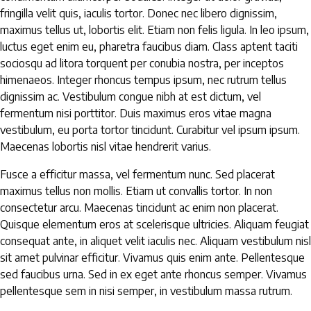
fringilla velit quis, iaculis tortor. Donec nec libero dignissim,
maximus tellus ut, lobortis elit. Etiam non felis ligula. In leo ipsum,
luctus eget enim eu, pharetra faucibus diam. Class aptent taciti
sociosqu ad litora torquent per conubia nostra, per inceptos
himenaeos. Integer rhoncus tempus ipsum, nec rutrum tellus
dignissim ac. Vestibulum congue nibh at est dictum, vel
fermentum nisi porttitor. Duis maximus eros vitae magna
vestibulum, eu porta tortor tincidunt. Curabitur vel ipsum ipsum.
Maecenas lobortis nisl vitae hendrerit varius.
Fusce a efficitur massa, vel fermentum nunc. Sed placerat
maximus tellus non mollis. Etiam ut convallis tortor. In non
consectetur arcu. Maecenas tincidunt ac enim non placerat.
Quisque elementum eros at scelerisque ultricies. Aliquam feugiat
consequat ante, in aliquet velit iaculis nec. Aliquam vestibulum nisl
sit amet pulvinar efficitur. Vivamus quis enim ante. Pellentesque
sed faucibus urna. Sed in ex eget ante rhoncus semper. Vivamus
pellentesque sem in nisi semper, in vestibulum massa rutrum.