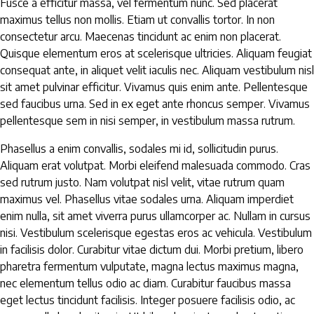
Fusce a efficitur massa, vel fermentum nunc. Sed placerat
maximus tellus non mollis. Etiam ut convallis tortor. In non
consectetur arcu. Maecenas tincidunt ac enim non placerat.
Quisque elementum eros at scelerisque ultricies. Aliquam feugiat
consequat ante, in aliquet velit iaculis nec. Aliquam vestibulum nisl
sit amet pulvinar efficitur. Vivamus quis enim ante. Pellentesque
sed faucibus urna. Sed in ex eget ante rhoncus semper. Vivamus
pellentesque sem in nisi semper, in vestibulum massa rutrum.
Phasellus a enim convallis, sodales mi id, sollicitudin purus.
Aliquam erat volutpat. Morbi eleifend malesuada commodo. Cras
sed rutrum justo. Nam volutpat nisl velit, vitae rutrum quam
maximus vel. Phasellus vitae sodales urna. Aliquam imperdiet
enim nulla, sit amet viverra purus ullamcorper ac. Nullam in cursus
nisi. Vestibulum scelerisque egestas eros ac vehicula. Vestibulum
in facilisis dolor. Curabitur vitae dictum dui. Morbi pretium, libero
pharetra fermentum vulputate, magna lectus maximus magna,
nec elementum tellus odio ac diam. Curabitur faucibus massa
eget lectus tincidunt facilisis. Integer posuere facilisis odio, ac