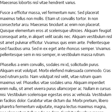
Maecenas lobortis nisl vitae hendrerit varius.
Fusce a efficitur massa, vel fermentum nunc. Sed placerat
maximus tellus non mollis. Etiam ut convallis tortor. In non
consectetur arcu. Maecenas tincidunt ac enim non placerat.
Quisque elementum eros at scelerisque ultricies. Aliquam feugiat
consequat ante, in aliquet velit iaculis nec. Aliquam vestibulum nisl
sit amet pulvinar efficitur. Vivamus quis enim ante. Pellentesque
sed faucibus urna. Sed in ex eget ante rhoncus semper. Vivamus
pellentesque sem in nisi semper, in vestibulum massa rutrum.
Phasellus a enim convallis, sodales mi id, sollicitudin purus.
Aliquam erat volutpat. Morbi eleifend malesuada commodo. Cras
sed rutrum justo. Nam volutpat nisl velit, vitae rutrum quam
maximus vel. Phasellus vitae sodales urna. Aliquam imperdiet
enim nulla, sit amet viverra purus ullamcorper ac. Nullam in cursus
nisi. Vestibulum scelerisque egestas eros ac vehicula. Vestibulum
in facilisis dolor. Curabitur vitae dictum dui. Morbi pretium, libero
pharetra fermentum vulputate, magna lectus maximus magna,