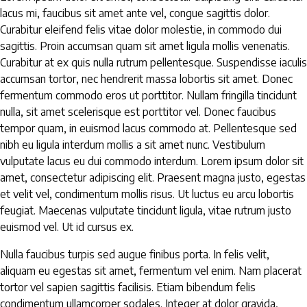
lacus mi, faucibus sit amet ante vel, congue sagittis dolor.
Curabitur eleifend felis vitae dolor molestie, in commodo dui
sagittis. Proin accumsan quam sit amet ligula mollis venenatis.
Curabitur at ex quis nulla rutrum pellentesque. Suspendisse iaculis
accumsan tortor, nec hendrerit massa lobortis sit amet. Donec
fermentum commodo eros ut porttitor. Nullam fringilla tincidunt
nulla, sit amet scelerisque est porttitor vel. Donec faucibus
tempor quam, in euismod lacus commodo at. Pellentesque sed
nibh eu ligula interdum mollis a sit amet nunc. Vestibulum
vulputate lacus eu dui commodo interdum. Lorem ipsum dolor sit
amet, consectetur adipiscing elit. Praesent magna justo, egestas
et velit vel, condimentum mollis risus. Ut luctus eu arcu lobortis
feugiat. Maecenas vulputate tincidunt ligula, vitae rutrum justo
euismod vel. Ut id cursus ex.
Nulla faucibus turpis sed augue finibus porta. In felis velit,
aliquam eu egestas sit amet, fermentum vel enim. Nam placerat
tortor vel sapien sagittis facilisis. Etiam bibendum felis
condimentum ullamcorper sodales. Integer at dolor gravida,