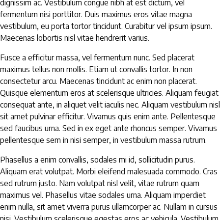
dignissim ac. Vestibulum congue nibh at est dictum, vel
fermentum nisi porttitor. Duis maximus eros vitae magna
vestibulum, eu porta tortor tincidunt. Curabitur vel ipsum ipsum.
Maecenas lobortis nisl vitae hendrerit varius.
Fusce a efficitur massa, vel fermentum nunc. Sed placerat
maximus tellus non mollis. Etiam ut convallis tortor. In non
consectetur arcu. Maecenas tincidunt ac enim non placerat.
Quisque elementum eros at scelerisque ultricies. Aliquam feugiat
consequat ante, in aliquet velit iaculis nec. Aliquam vestibulum nisl
sit amet pulvinar efficitur. Vivamus quis enim ante. Pellentesque
sed faucibus urna. Sed in ex eget ante rhoncus semper. Vivamus
pellentesque sem in nisi semper, in vestibulum massa rutrum.
Phasellus a enim convallis, sodales mi id, sollicitudin purus.
Aliquam erat volutpat. Morbi eleifend malesuada commodo. Cras
sed rutrum justo. Nam volutpat nisl velit, vitae rutrum quam
maximus vel. Phasellus vitae sodales urna. Aliquam imperdiet
enim nulla, sit amet viverra purus ullamcorper ac. Nullam in cursus
nisi. Vestibulum scelerisque egestas eros ac vehicula. Vestibulum