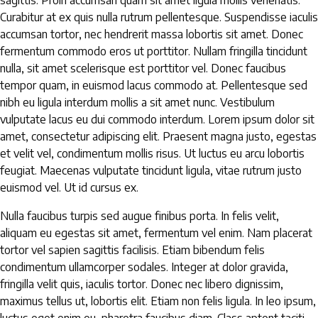
sagittis. Proin accumsan quam sit amet ligula mollis venenatis.
Curabitur at ex quis nulla rutrum pellentesque. Suspendisse iaculis
accumsan tortor, nec hendrerit massa lobortis sit amet. Donec
fermentum commodo eros ut porttitor. Nullam fringilla tincidunt
nulla, sit amet scelerisque est porttitor vel. Donec faucibus
tempor quam, in euismod lacus commodo at. Pellentesque sed
nibh eu ligula interdum mollis a sit amet nunc. Vestibulum
vulputate lacus eu dui commodo interdum. Lorem ipsum dolor sit
amet, consectetur adipiscing elit. Praesent magna justo, egestas
et velit vel, condimentum mollis risus. Ut luctus eu arcu lobortis
feugiat. Maecenas vulputate tincidunt ligula, vitae rutrum justo
euismod vel. Ut id cursus ex.
Nulla faucibus turpis sed augue finibus porta. In felis velit,
aliquam eu egestas sit amet, fermentum vel enim. Nam placerat
tortor vel sapien sagittis facilisis. Etiam bibendum felis
condimentum ullamcorper sodales. Integer at dolor gravida,
fringilla velit quis, iaculis tortor. Donec nec libero dignissim,
maximus tellus ut, lobortis elit. Etiam non felis ligula. In leo ipsum,