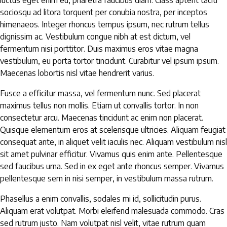
luctus eget enim eu, pharetra faucibus diam. Class aptent taciti
sociosqu ad litora torquent per conubia nostra, per inceptos
himenaeos. Integer rhoncus tempus ipsum, nec rutrum tellus
dignissim ac. Vestibulum congue nibh at est dictum, vel
fermentum nisi porttitor. Duis maximus eros vitae magna
vestibulum, eu porta tortor tincidunt. Curabitur vel ipsum ipsum.
Maecenas lobortis nisl vitae hendrerit varius.
Fusce a efficitur massa, vel fermentum nunc. Sed placerat
maximus tellus non mollis. Etiam ut convallis tortor. In non
consectetur arcu. Maecenas tincidunt ac enim non placerat.
Quisque elementum eros at scelerisque ultricies. Aliquam feugiat
consequat ante, in aliquet velit iaculis nec. Aliquam vestibulum nisl
sit amet pulvinar efficitur. Vivamus quis enim ante. Pellentesque
sed faucibus urna. Sed in ex eget ante rhoncus semper. Vivamus
pellentesque sem in nisi semper, in vestibulum massa rutrum.
Phasellus a enim convallis, sodales mi id, sollicitudin purus.
Aliquam erat volutpat. Morbi eleifend malesuada commodo. Cras
sed rutrum justo. Nam volutpat nisl velit, vitae rutrum quam