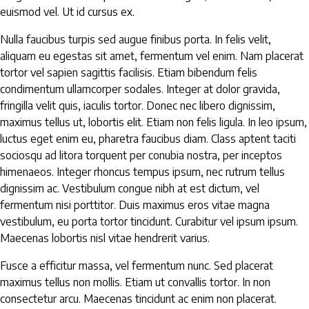
euismod vel. Ut id cursus ex.
Nulla faucibus turpis sed augue finibus porta. In felis velit,
aliquam eu egestas sit amet, fermentum vel enim. Nam placerat
tortor vel sapien sagittis facilisis. Etiam bibendum felis
condimentum ullamcorper sodales. Integer at dolor gravida,
fringilla velit quis, iaculis tortor. Donec nec libero dignissim,
maximus tellus ut, lobortis elit. Etiam non felis ligula. In leo ipsum,
luctus eget enim eu, pharetra faucibus diam. Class aptent taciti
sociosqu ad litora torquent per conubia nostra, per inceptos
himenaeos. Integer rhoncus tempus ipsum, nec rutrum tellus
dignissim ac. Vestibulum congue nibh at est dictum, vel
fermentum nisi porttitor. Duis maximus eros vitae magna
vestibulum, eu porta tortor tincidunt. Curabitur vel ipsum ipsum.
Maecenas lobortis nisl vitae hendrerit varius.
Fusce a efficitur massa, vel fermentum nunc. Sed placerat
maximus tellus non mollis. Etiam ut convallis tortor. In non
consectetur arcu. Maecenas tincidunt ac enim non placerat.