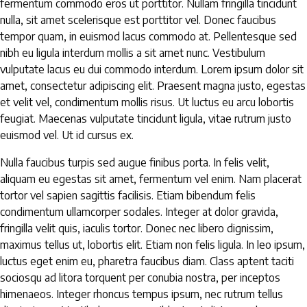
fermentum commodo eros ut porttitor. Nullam fringilla tincidunt
nulla, sit amet scelerisque est porttitor vel. Donec faucibus
tempor quam, in euismod lacus commodo at. Pellentesque sed
nibh eu ligula interdum mollis a sit amet nunc. Vestibulum
vulputate lacus eu dui commodo interdum. Lorem ipsum dolor sit
amet, consectetur adipiscing elit. Praesent magna justo, egestas
et velit vel, condimentum mollis risus. Ut luctus eu arcu lobortis
feugiat. Maecenas vulputate tincidunt ligula, vitae rutrum justo
euismod vel. Ut id cursus ex.
Nulla faucibus turpis sed augue finibus porta. In felis velit,
aliquam eu egestas sit amet, fermentum vel enim. Nam placerat
tortor vel sapien sagittis facilisis. Etiam bibendum felis
condimentum ullamcorper sodales. Integer at dolor gravida,
fringilla velit quis, iaculis tortor. Donec nec libero dignissim,
maximus tellus ut, lobortis elit. Etiam non felis ligula. In leo ipsum,
luctus eget enim eu, pharetra faucibus diam. Class aptent taciti
sociosqu ad litora torquent per conubia nostra, per inceptos
himenaeos. Integer rhoncus tempus ipsum, nec rutrum tellus