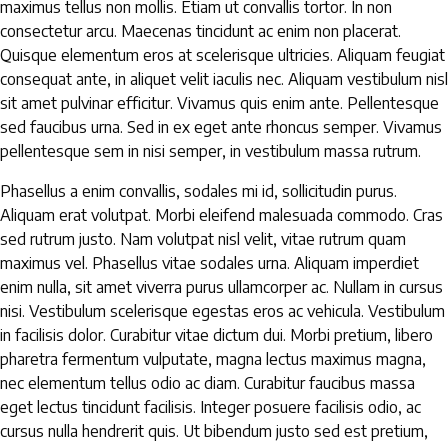
maximus tellus non mollis. Etiam ut convallis tortor. In non
consectetur arcu. Maecenas tincidunt ac enim non placerat.
Quisque elementum eros at scelerisque ultricies. Aliquam feugiat
consequat ante, in aliquet velit iaculis nec. Aliquam vestibulum nisl
sit amet pulvinar efficitur. Vivamus quis enim ante. Pellentesque
sed faucibus urna. Sed in ex eget ante rhoncus semper. Vivamus
pellentesque sem in nisi semper, in vestibulum massa rutrum.
Phasellus a enim convallis, sodales mi id, sollicitudin purus.
Aliquam erat volutpat. Morbi eleifend malesuada commodo. Cras
sed rutrum justo. Nam volutpat nisl velit, vitae rutrum quam
maximus vel. Phasellus vitae sodales urna. Aliquam imperdiet
enim nulla, sit amet viverra purus ullamcorper ac. Nullam in cursus
nisi. Vestibulum scelerisque egestas eros ac vehicula. Vestibulum
in facilisis dolor. Curabitur vitae dictum dui. Morbi pretium, libero
pharetra fermentum vulputate, magna lectus maximus magna,
nec elementum tellus odio ac diam. Curabitur faucibus massa
eget lectus tincidunt facilisis. Integer posuere facilisis odio, ac
cursus nulla hendrerit quis. Ut bibendum justo sed est pretium,