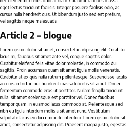
nec elementum tellus odio ac diam. Curabitur faucibus massa
eget lectus tincidunt facilisis. Integer posuere facilisis odio, ac
cursus nulla hendrerit quis. Ut bibendum justo sed est pretium,
vel sagittis neque malesuada.
Article 2 – blogue
Lorem ipsum dolor sit amet, consectetur adipiscing elit. Curabitur
lacus mi, faucibus sit amet ante vel, congue sagittis dolor.
Curabitur eleifend felis vitae dolor molestie, in commodo dui
sagittis. Proin accumsan quam sit amet ligula mollis venenatis.
Curabitur at ex quis nulla rutrum pellentesque. Suspendisse iaculis
accumsan tortor, nec hendrerit massa lobortis sit amet. Donec
fermentum commodo eros ut porttitor. Nullam fringilla tincidunt
nulla, sit amet scelerisque est porttitor vel. Donec faucibus
tempor quam, in euismod lacus commodo at. Pellentesque sed
nibh eu ligula interdum mollis a sit amet nunc. Vestibulum
vulputate lacus eu dui commodo interdum. Lorem ipsum dolor sit
amet, consectetur adipiscing elit. Praesent magna justo, egestas