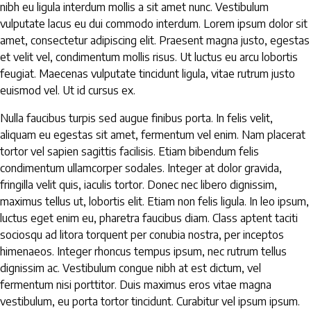
nibh eu ligula interdum mollis a sit amet nunc. Vestibulum
vulputate lacus eu dui commodo interdum. Lorem ipsum dolor sit
amet, consectetur adipiscing elit. Praesent magna justo, egestas
et velit vel, condimentum mollis risus. Ut luctus eu arcu lobortis
feugiat. Maecenas vulputate tincidunt ligula, vitae rutrum justo
euismod vel. Ut id cursus ex.
Nulla faucibus turpis sed augue finibus porta. In felis velit,
aliquam eu egestas sit amet, fermentum vel enim. Nam placerat
tortor vel sapien sagittis facilisis. Etiam bibendum felis
condimentum ullamcorper sodales. Integer at dolor gravida,
fringilla velit quis, iaculis tortor. Donec nec libero dignissim,
maximus tellus ut, lobortis elit. Etiam non felis ligula. In leo ipsum,
luctus eget enim eu, pharetra faucibus diam. Class aptent taciti
sociosqu ad litora torquent per conubia nostra, per inceptos
himenaeos. Integer rhoncus tempus ipsum, nec rutrum tellus
dignissim ac. Vestibulum congue nibh at est dictum, vel
fermentum nisi porttitor. Duis maximus eros vitae magna
vestibulum, eu porta tortor tincidunt. Curabitur vel ipsum ipsum.