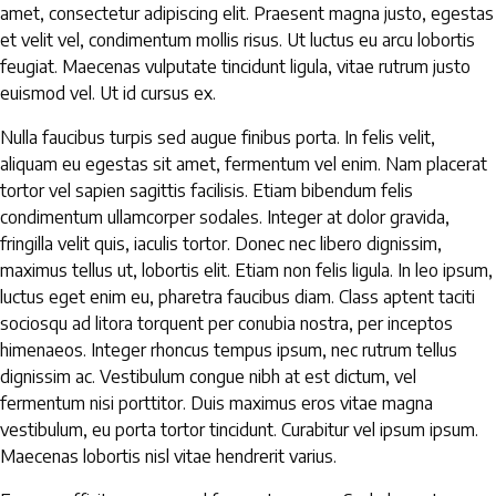
amet, consectetur adipiscing elit. Praesent magna justo, egestas
et velit vel, condimentum mollis risus. Ut luctus eu arcu lobortis
feugiat. Maecenas vulputate tincidunt ligula, vitae rutrum justo
euismod vel. Ut id cursus ex.
Nulla faucibus turpis sed augue finibus porta. In felis velit,
aliquam eu egestas sit amet, fermentum vel enim. Nam placerat
tortor vel sapien sagittis facilisis. Etiam bibendum felis
condimentum ullamcorper sodales. Integer at dolor gravida,
fringilla velit quis, iaculis tortor. Donec nec libero dignissim,
maximus tellus ut, lobortis elit. Etiam non felis ligula. In leo ipsum,
luctus eget enim eu, pharetra faucibus diam. Class aptent taciti
sociosqu ad litora torquent per conubia nostra, per inceptos
himenaeos. Integer rhoncus tempus ipsum, nec rutrum tellus
dignissim ac. Vestibulum congue nibh at est dictum, vel
fermentum nisi porttitor. Duis maximus eros vitae magna
vestibulum, eu porta tortor tincidunt. Curabitur vel ipsum ipsum.
Maecenas lobortis nisl vitae hendrerit varius.