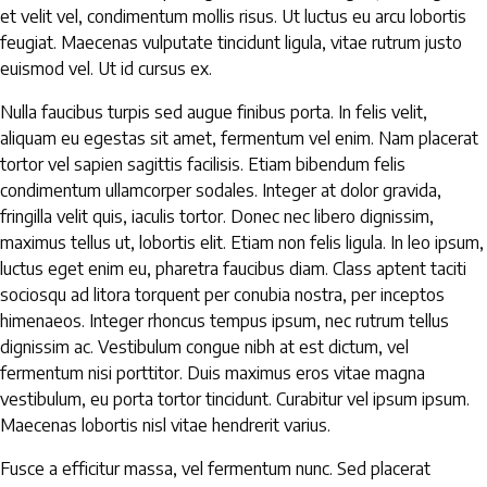
et velit vel, condimentum mollis risus. Ut luctus eu arcu lobortis
feugiat. Maecenas vulputate tincidunt ligula, vitae rutrum justo
euismod vel. Ut id cursus ex.
Nulla faucibus turpis sed augue finibus porta. In felis velit,
aliquam eu egestas sit amet, fermentum vel enim. Nam placerat
tortor vel sapien sagittis facilisis. Etiam bibendum felis
condimentum ullamcorper sodales. Integer at dolor gravida,
fringilla velit quis, iaculis tortor. Donec nec libero dignissim,
maximus tellus ut, lobortis elit. Etiam non felis ligula. In leo ipsum,
luctus eget enim eu, pharetra faucibus diam. Class aptent taciti
sociosqu ad litora torquent per conubia nostra, per inceptos
himenaeos. Integer rhoncus tempus ipsum, nec rutrum tellus
dignissim ac. Vestibulum congue nibh at est dictum, vel
fermentum nisi porttitor. Duis maximus eros vitae magna
vestibulum, eu porta tortor tincidunt. Curabitur vel ipsum ipsum.
Maecenas lobortis nisl vitae hendrerit varius.
Fusce a efficitur massa, vel fermentum nunc. Sed placerat