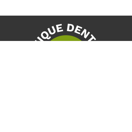
Nos coordonnées
50, rue Dunkin, Bur. 103
Drummondville QC J2B 8B1