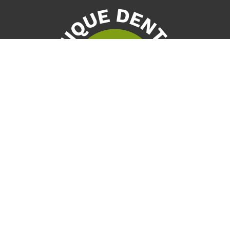
Nos coordonnées
50, rue Dunkin, Bur. 103
Drummondville QC J2B 8B1
T :
819 477-3313
F :
819 477-0880