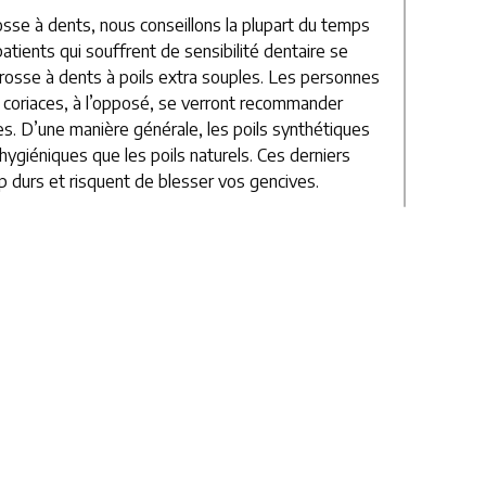
brosse à dents, nous conseillons la plupart du temps
patients qui souffrent de sensibilité dentaire se
brosse à dents à poils extra souples. Les personnes
 coriaces, à l’opposé, se verront recommander
ides. D’une manière générale, les poils synthétiques
hygiéniques que les poils naturels. Ces derniers
 durs et risquent de blesser vos gencives.
e brosse à dents, elle doit être relativement petite
 afin de pouvoir atteindre facilement toutes les
existe diverses formes de têtes allant de la simple
 complexe permet même de varier au niveau des
eur des poils. Enfin, le manche doit offrir une prise
e connaissez pas suffisamment les spécificités de
ntiste saura vous suggérer le type de brosse à
soins.
ectriques sont de plus en plus en vogue. Le choix
lle à tête ronde, qui exerce des rotations sur la