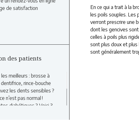
e un rendez-vous en ligne
En ce qui a trait à la 
e de satisfaction
les poils souples. Les 
verront prescrire une 
dont les gencives sont
celles à poils plus rig
sont plus doux et plus 
sont généralement trop
on des patients
Quant à la tête de votr
et idéalement arrondie
r les meilleurs : brosse à
surfaces dentaires. Il 
 dentifrice, rince-bouche
à l’articulée. La plus
vez les dents sensibles ?
positions et de la longu
e n’est pas normal !
confortable. Si vous n
tes diabétiques ? Voici 3
votre bouche, votre de
’ordre pour une bouche en
dents adapté à vos be
!
nts et des gencives en
Les brosses à dents él
le plus judicieux est ce