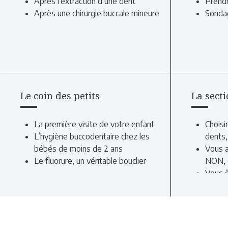
Après l’extraction d’une dent
Prendr
Après une chirurgie buccale mineure
Sondag
Le coin des petits
La secti
La première visite de votre enfant
Choisi
L’hygiène buccodentaire chez les
dents,
bébés de moins de 2 ans
Vous a
Le fluorure, un véritable bouclier
NON, c
Vous ê
mots d
santé 
Des de
santé